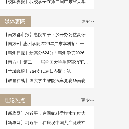
【校园喜报】我校学子在第二届广东省大学生...
媒体惠院
更多>>
【南方都市报】惠院学子下乡开办公益夏令营...
【南方+】惠州学院2026年广东本科招生一次...
【惠州日报】最高分624分！惠州学院2026年...
【南方+】第二十一届全国大学生智能汽车竞...
【羊城晚报】764支代表队齐聚！第二十一届...
【教育在线】国大学生智能汽车竞赛华南赛区...
理论热点
更多>>
【新华网】习近平：在国家科学技术奖励大会...
【新华网】习近平：在庆祝中国共产党成立10...