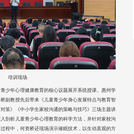
培训现场
童青少年心理健康教育的核心议题展开系统授课。惠州学
资桥副教授先后带来《儿童青少年身心发展特点与教育智
与对策》《中小学生家校沟通的策略与技巧》三场主题讲
深入剖析儿童青少年心理教育的科学方法，并针对家校沟
课过程中，何资桥还现场演示催眠技术，以生动直观的方