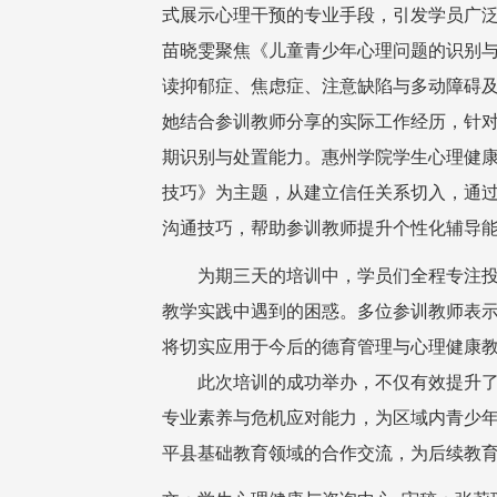
式展示心理干预的专业手段，引发学员广
苗晓雯聚焦《儿童青少年心理问题的识别
读抑郁症、焦虑症、注意缺陷与多动障碍
她结合参训教师分享的实际工作经历，针
期识别与处置能力。惠州学院学生心理健
技巧》为主题，从建立信任关系切入，通
沟通技巧，帮助参训教师提升个性化辅导
为期三天的培训中，学员们全程专注
教学实践中遇到的困惑。多位参训教师表
将切实应用于今后的德育管理与心理健康
此次培训的成功举办，不仅有效提升
专业素养与危机应对能力，为区域内青少
平县基础教育领域的合作交流，为后续教