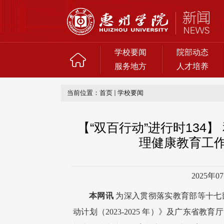
学校要闻
院部动态
服务地方
人才培养
当前位置：
首页
学校要闻
【“双百行动”进行时134
理健康教育工
2025年0
本网讯
为深入贯彻落实教育部等十七
动计划（2023-2025 年）》及广东省教