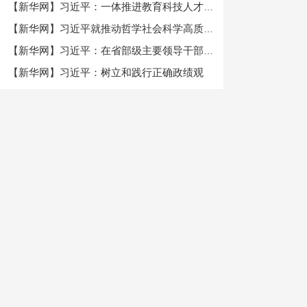
【新华网】习近平：一体推进教育科技人才发...
【新华网】习近平就推动哲学社会科学高质量...
【新华网】习近平：在省部级主要领导干部学...
【新华网】习近平：树立和践行正确政绩观