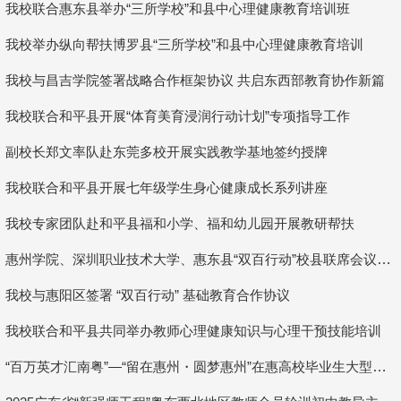
我校联合惠东县举办“三所学校”和县中心理健康教育培训班
我校举办纵向帮扶博罗县“三所学校”和县中心理健康教育培训
我校与昌吉学院签署战略合作框架协议 共启东西部教育协作新篇
我校联合和平县开展“体育美育浸润行动计划”专项指导工作
副校长郑文率队赴东莞多校开展实践教学基地签约授牌
我校联合和平县开展七年级学生身心健康成长系列讲座
我校专家团队赴和平县福和小学、福和幼儿园开展教研帮扶
惠州学院、深圳职业技术大学、惠东县“双百行动”校县联席会议召开
我校与惠阳区签署 “双百行动” 基础教育合作协议
我校联合和平县共同举办教师心理健康知识与心理干预技能培训
“百万英才汇南粤”—“留在惠州・圆梦惠州”在惠高校毕业生大型专场招聘会在我校举办