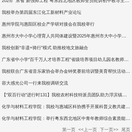
2025广东省“新强师工程”粤东西北地区教师全员轮训初中教导主任培训（第一期）在我校开班
我校举办第四届东江化工新材料产业论坛
惠州学院与惠阳区校企产学研对接会在我校举行
惠州市大中小学心理育人共同体建设暨2025年惠州市大中小学心理健康教育活动月启动仪式在我校举行
我校创新“非遗+骑行”模式 助推校地文旅融合
广东省中小学“百千万人才培养工程”省级培养项目幼儿园名教师项目支教暨纵向帮扶“三所学校”（...
我校联合广东省音乐家协会举办金钟奖赛前培训暨美育帮扶活动，以"专业赛事+美育帮扶"...
容大感光公司一行来我校调研交流
【“双百行动”进行时131】我校农村科技特派员团队助力浮滨镇茶产业升级
化学与材料工程学院：我校与惠城区科协携手开展科普义教共建活动
化学与材料工程学院：举行粤东西北地区中青年教师综合素质能力提升专项培训班开班仪式
第一页
<<上一页
下一页>>
尾页