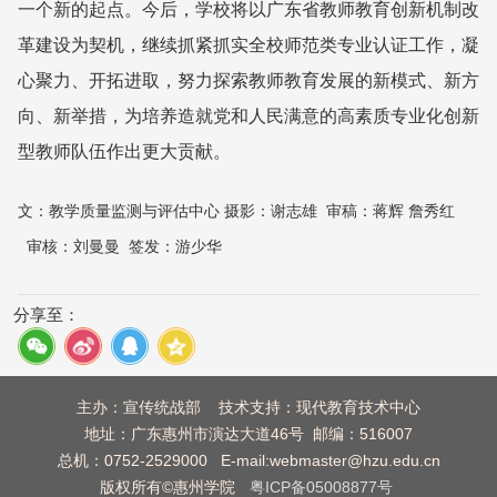
一个新的起点。今后，学校将以广东省教师教育创新机制改
革建设为契机，继续抓紧抓实全校师范类专业认证工作，凝
心聚力、开拓进取，努力探索教师教育发展的新模式、新方
向、新举措，为培养造就党和人民满意的高素质专业化创新
型教师队伍作出更大贡献。
文：
教学质量监测与评估中心 摄影：谢志雄
审稿：
蒋辉 詹秀红
审核：
刘曼曼
签发：
游少华
分享至：
主办：宣传统战部 技术支持：现代教育技术中心
地址：广东惠州市演达大道46号 邮编：516007
总机：0752-2529000 E-mail:webmaster@hzu.edu.cn
版权所有©惠州学院
粤ICP备05008877号