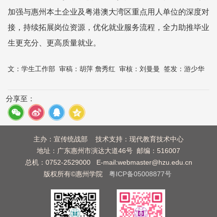
加强与惠州本土企业及粤港澳大湾区重点用人单位的深度对
接，持续拓展岗位资源，优化就业服务流程，全力助推毕业
生更充分、更高质量就业。
文：
学生工作部
审稿：
胡萍 詹秀红
审核：
刘曼曼
签发：
游少华
分享至：
主办：宣传统战部 技术支持：现代教育技术中心
地址：广东惠州市演达大道46号 邮编：516007
总机：0752-2529000 E-mail:webmaster@hzu.edu.cn
版权所有©惠州学院
粤ICP备05008877号