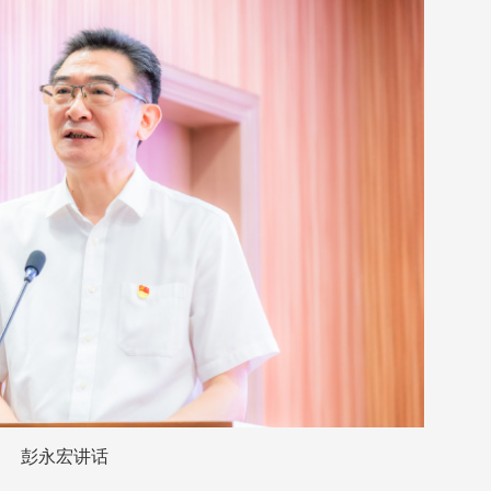
彭永宏讲话