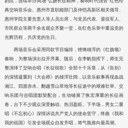
剧院，连续举办两场“弘扬长征精神，奏响时代强音”红色经
典交响音乐会。惠州市直职能部门及仲恺高新区相关领导、
惠州学院主要负责人等人员出席，与党员代表、退役军人、
市民群众等两千余名观众齐聚一堂，在红色乐章中重温党的
光辉历程，共庆党的生日。
两场音乐会采用同款节目编排，铿锵雄浑的《红旗颂》
奏响，为整场演出拉开序幕。随后，在李帆指挥下，师生完
整演绎了交响合唱《长征组歌》全部十个乐章，从《告别》
的深情凝重到《大会师》的雄浑壮阔，以音乐叙事再现血战
湘江、四渡赤水、翻越雪山草地等长征途中的艰难壮举。交
响乐团与合唱团默契配合，生动铺展了恢宏厚重的长征画
卷，台下不少观众深受触动、热泪盈眶。下半场，男女二重
唱《不忘初心》深情诉说共产党人的使命坚守，终曲《我和
我的祖国》引发全场观众自发齐唱，将气氛推向最高潮。