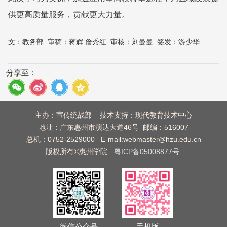
供更高质量服务，贡献更大力量。
文：
教务部
审稿：
蒋辉 詹秀红
审核：
刘曼曼
签发：
游少华
分享至：
主办：宣传统战部 技术支持：现代教育技术中心
地址：广东惠州市演达大道46号 邮编：516007
总机：0752-2529000 E-mail:webmaster@hzu.edu.cn
版权所有©惠州学院
粤ICP备05008877号